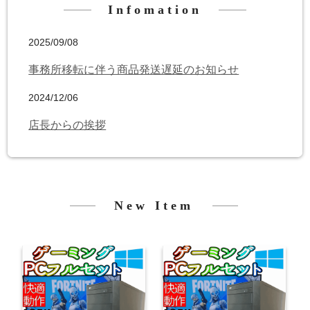
YouTube
Infomation
初心者Q&A
2025/09/08
お問合せ
事務所移転に伴う商品発送遅延のお知らせ
2024/12/06
店長からの挨拶
New Item