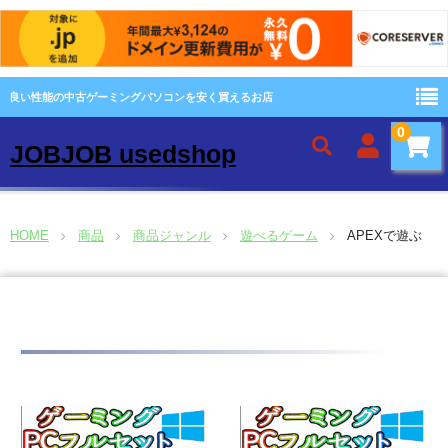
良い性能の中古ゲーミングパソコンを安く買えるお店
0
JOBJOB usedshop
ホーム
HOME
商品
商品ジャンル
遊べるゲーム
APEXで遊ぶ
当店について
カテゴリー:
APEXで遊ぶ
保証について
商品一覧
ブログ投稿